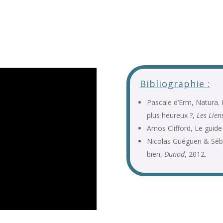
Bibliographie :
Pascale d’Erm, Natura.
plus heureux ?,
Les Lien
Amos Clifford, Le guide
Nicolas Guéguen & Sébas
bien,
Dunod
, 2012.