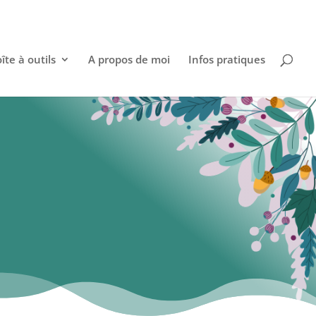
îte à outils
A propos de moi
Infos pratiques