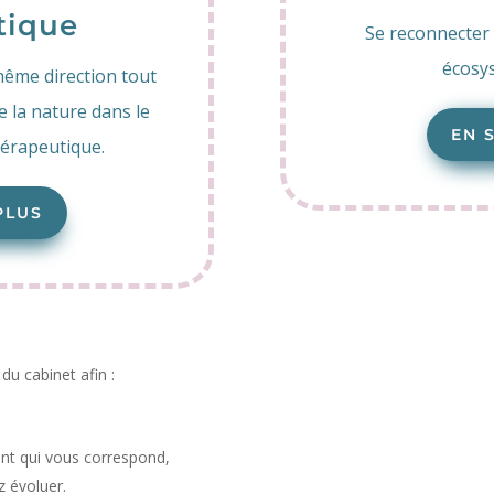
tique
Se reconnecter 
écosys
ême direction tout
e la nature dans le
EN 
hérapeutique.
PLUS
du cabinet afin :
nt qui vous correspond,
z évoluer.